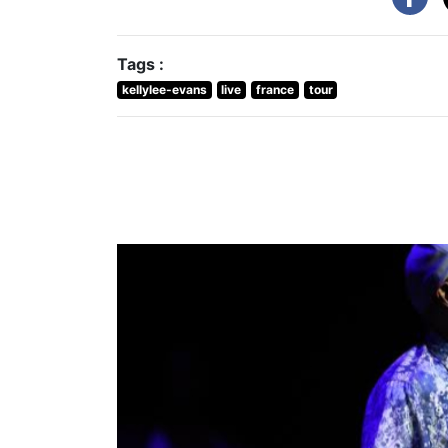
Tags :
kellylee-evans
live
france
tour