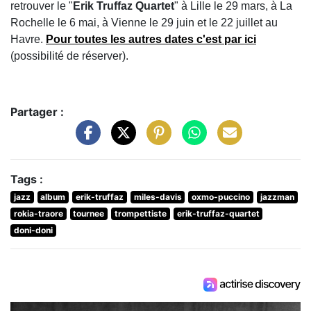
retrouver le "
Erik Truffaz Quartet
" à Lille le 29 mars, à La
Rochelle le 6 mai, à Vienne le 29 juin et le 22 juillet au
Havre.
Pour toutes les autres dates c'est par ici
(possibilité de réserver).
Partager :
Tags :
jazz
album
erik-truffaz
miles-davis
oxmo-puccino
jazzman
rokia-traore
tournee
trompettiste
erik-truffaz-quartet
doni-doni