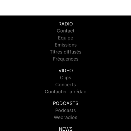
RADIO
Contact
Equipe
Emissions
Titres diffusés
Fréquences
VIDEO
Clips
Concerts
Contacter la rédac
PODCASTS
Podcasts
Webradios
NEWS