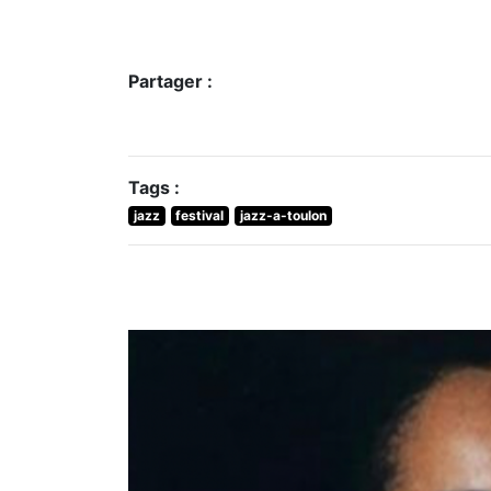
Partager :
Tags :
jazz
festival
jazz-a-toulon