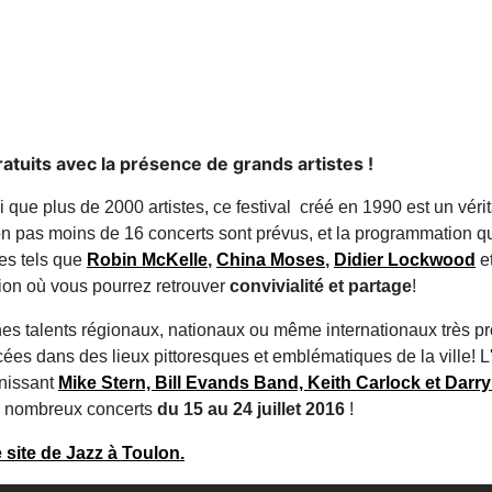
tuits avec la présence de grands artistes !
i que plus de 2000 artistes, ce festival créé en 1990 est un vérit
ion pas moins de 16 concerts sont prévus, et la programmation qu
es tels que
Robin McKelle
,
China Moses
,
Didier Lockwood
et
tion où vous pourrez retrouver
convivialité et partage
!
nes talents régionaux, nationaux ou même internationaux très p
ées dans des lieux pittoresques et emblématiques de la ville! L'
unissant
Mike Stern, Bill Evands Band, Keith Carlock et Darr
es nombreux concerts
du 15 au 24 juillet 2016
!
 site de Jazz à Toulon.