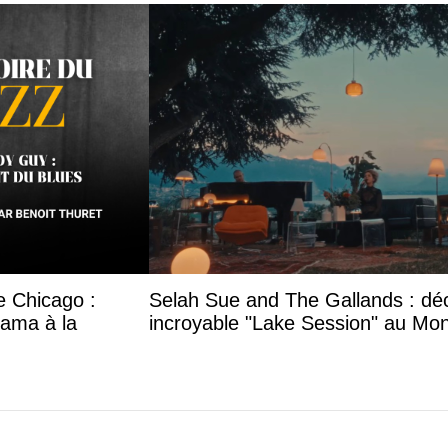
e Chicago :
Selah Sue and The Gallands : dé
bama à la
incroyable "Lake Session" au Mon