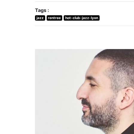
Tags :
jazz
rentree
hot-club-jazz-lyon