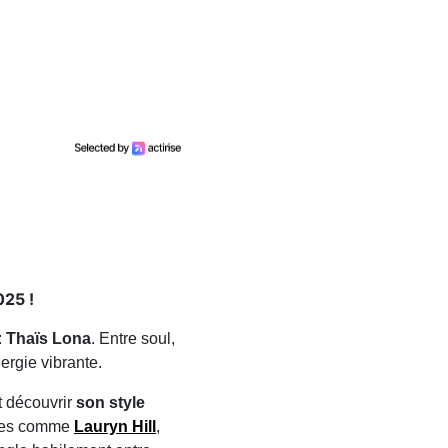
025 !
:
Thaïs Lona
. Entre soul,
ergie vibrante.
t découvrir
son style
stes comme
Lauryn Hill
,