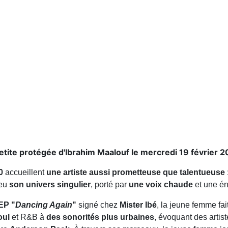
etite protégée d'Ibrahim Maalouf le mercredi 19 février 2
0
accueillent
une artiste aussi prometteuse que talentueuse
peu
son univers singulier
, porté par
une voix chaude
et une én
EP "
Dancing Again
"
signé chez
Mister Ibé
, la jeune femme fai
oul
et R&B à
des sonorités plus urbaines
, évoquant des arti