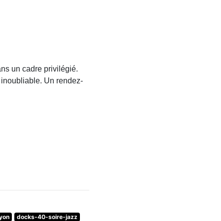
ns un cadre privilégié.
 inoubliable. Un rendez-
lyon
docks-40-soire-jazz