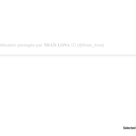
lication partagée par 𝐓𝐇𝐀Ï𝐒 𝐋𝐎𝐍𝐀 🏴‍☠️ (@thais_lona)