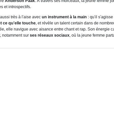
ore
Anderson Paak
. À travers ses morceaux, la jeune femme jo
s et introspectifs.
aussi très à l'aise avec
un instrument à la main
: qu'il s'agiss
t ce qu'elle touche
, et révèle un talent certain dans de nombre
ée, elle navigue avec aisance entre chant et rap. Son énergie ca
r, notamment sur
ses réseaux sociaux
, où la jeune femme par