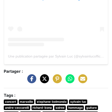
Une publication partagée par Sylvain Luc (@sylvainlucofficial)
Partager :
Tags :
concert
marseille
stephane-belmondo
sylvain-luc
andre-ceccarelli
richard-bona
soiree
hommage
guitare