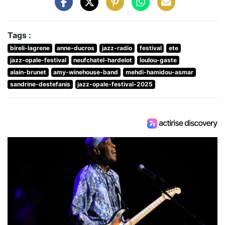
Tags :
bireli-lagrene
anne-ducros
jazz-radio
festival
ete
jazz-opale-festival
neufchatel-hardelot
loulou-gaste
alain-brunet
amy-winehouse-band
mehdi-hamidou-asmar
sandrine-destefanis
jazz-opale-festival-2025