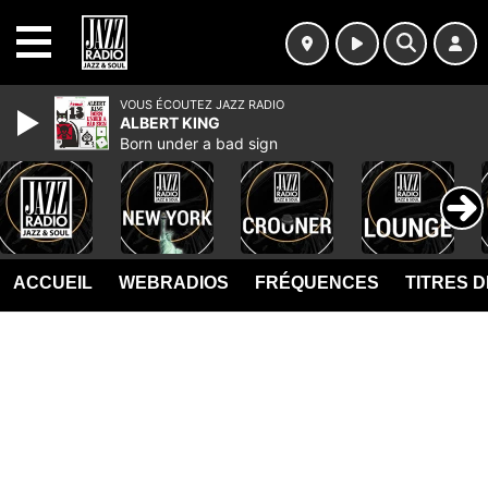
MENU
VOUS ÉCOUTEZ JAZZ RADIO
ALBERT KING
Born under a bad sign
ACCUEIL
WEBRADIOS
FRÉQUENCES
TITRES 