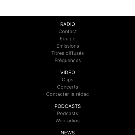
RADIO
Contact
Equipe
Emissions
Titres diffusés
Fréquences
VIDEO
Clips
Concerts
Contacter la rédac
PODCASTS
Podcasts
Webradios
NEWS