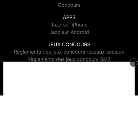
Concours
APPS
Jazz sur iPhone
Jazz sur Android
JEUX CONCOURS
Règlements des jeux concours réseaux sociaux
Règlements des jeux concours SMS
Règlements des jeux concours téléphone et internet
© 2026 Jazz Radio Tous droits réservés.
Signaler un contenu
-
Mentions légales
-
Politique de cookies
-
Contact