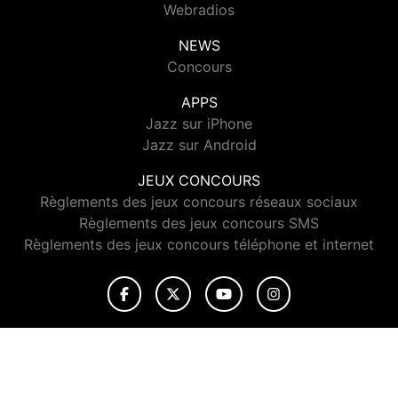
Webradios
NEWS
Concours
APPS
Jazz sur iPhone
Jazz sur Android
JEUX CONCOURS
Règlements des jeux concours réseaux sociaux
Règlements des jeux concours SMS
Règlements des jeux concours téléphone et internet
© 2026 Jazz Radio Tous droits réservés.
Signaler un contenu
-
Mentions légales
-
Politique de cookies
-