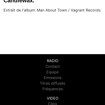
Candlewax.
Extrait de l'album: Man About Town / Vagrant Records.
RADIO
Contact
Equipe
Emissions
Titres diffusés
Fréquences
VIDEO
Clips