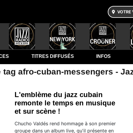
VOTRE 
CES
TITRES DIFFUSÉS
INFOS
e tag afro-cuban-messengers - Ja
L'emblème du jazz cubain
remonte le temps en musique
et sur scène !
Chucho Valdés rend hommage à son premier
groupe dans un album live, qu'il présente en