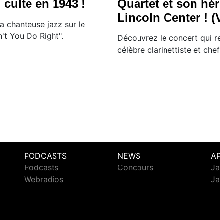
culte en 1943 !
Quartet et son hér
Lincoln Center ! (
 la chanteuse jazz sur le
t You Do Right".
Découvrez le concert qui re
célèbre clarinettiste et che
PODCASTS
NEWS
A
Podcasts
Concours
Ja
Webradios
Ja
c