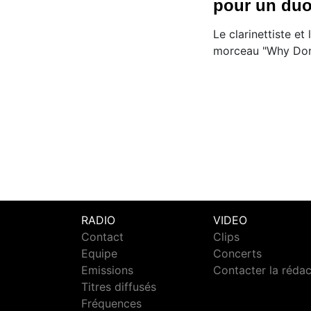
pour un duo 
Le clarinettiste et
morceau "Why Don'
RADIO
VIDEO
Contact
Clips
Equipe
Concerts
Emissions
Contacter la réda
Titres diffusés
Fréquences