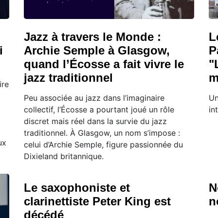
Jazz à travers le Monde :
L
i
Archie Semple à Glasgow,
P
quand l’Écosse a fait vivre le
"
jazz traditionnel
m
ire
Peu associée au jazz dans l’imaginaire
Un
collectif, l’Écosse a pourtant joué un rôle
in
discret mais réel dans la survie du jazz
traditionnel. À Glasgow, un nom s’impose :
ux
celui d’Archie Semple, figure passionnée du
Dixieland britannique.
Le saxophoniste et
N
clarinettiste Peter King est
n
décédé