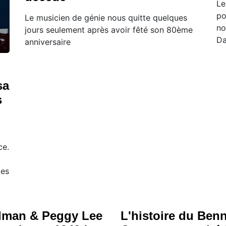
Le
po
Le musicien de génie nous quitte quelques
no
jours seulement après avoir fêté son 80ème
Da
anniversaire
sa
s
ce.
les
man & Peggy Lee
L'histoire du Be