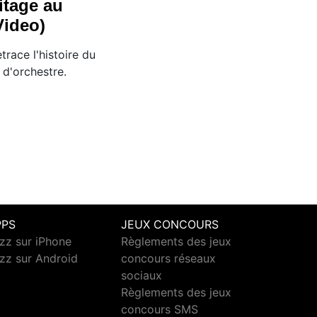
itage au
Video)
trace l'histoire du
f d'orchestre.
PPS
JEUX CONCOURS
zz sur iPhone
Règlements des jeux
zz sur Android
concours réseaux
sociaux
Règlements des jeux
concours SMS