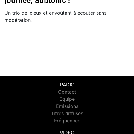
journée, Subtonic !
Un trio délicieux et envoûtant à écouter sans
modération.
RADIO
Contact
Equipe
Emissions
Titres diffusés
Fréquences
VIDEO