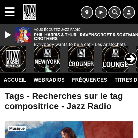
MENU
VOUS ÉCOUTEZ JAZZ RADIO
PHIL HARRIS & THURL RAVENSCROFT & SCATMA
CROTHERS
Ev'rybody wants to be a cat - Les Aristochats
ACCUEIL
WEBRADIOS
FRÉQUENCES
TITRES 
Tags - Recherches sur le tag
compositrice - Jazz Radio
Musique