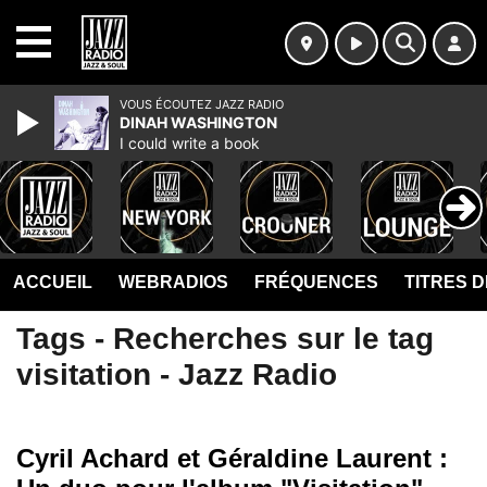
MENU
VOUS ÉCOUTEZ JAZZ RADIO
DINAH WASHINGTON
I could write a book
ACCUEIL
WEBRADIOS
FRÉQUENCES
TITRES 
Tags - Recherches sur le tag
visitation - Jazz Radio
Cyril Achard et Géraldine Laurent :