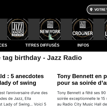
VOTRE 
CES
TITRES DIFFUSÉS
INFOS
 tag birthday - Jazz Radio
ald : 5 anecdotes
Tony Bennett en p
t lady of swing
pour sa soirée d’a
est l’anniversaire d’une des
Tony Bennett a fêté ses 90
des de Jazz, Ella
soirée exceptionnelle le 15
rst Lady of Swing… Voici 5
au Radio City Music Hall d