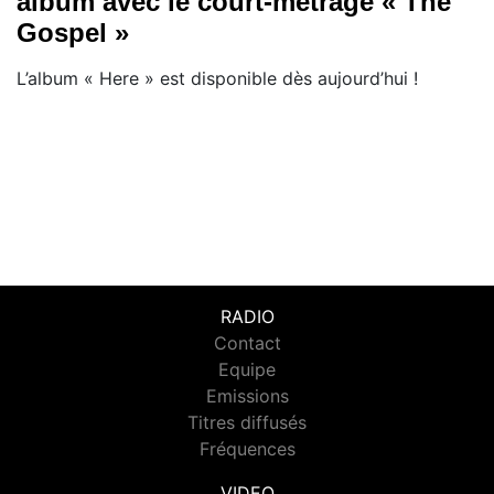
album avec le court-métrage « The
Gospel »
L’album « Here » est disponible dès aujourd’hui !
RADIO
Contact
Equipe
Emissions
Titres diffusés
Fréquences
VIDEO