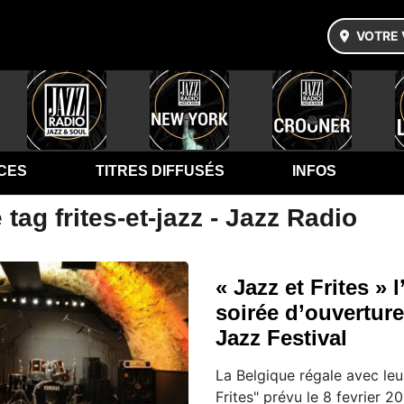
VOTRE 
CES
TITRES DIFFUSÉS
INFOS
tag frites-et-jazz - Jazz Radio
« Jazz et Frites » l
soirée d’ouvertur
Jazz Festival
La Belgique régale avec leu
Frites" prévu le 8 fevrier 20