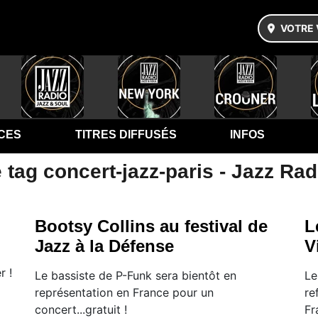
VOTRE 
CES
TITRES DIFFUSÉS
INFOS
 tag concert-jazz-paris - Jazz Rad
Bootsy Collins au festival de
L
Jazz à la Défense
V
r !
Le bassiste de P-Funk sera bientôt en
Le
représentation en France pour un
re
concert...gratuit !
Fr