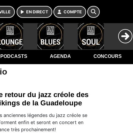
VILLE
EN DIRECT
COMPTE
PODCASTS
AGENDA
CONCOURS
io
e retour du jazz créole des
ikings de la Guadeloupe
s anciennes légendes du jazz créole se
forment enfin et seront en concert en
ance très prochainement!