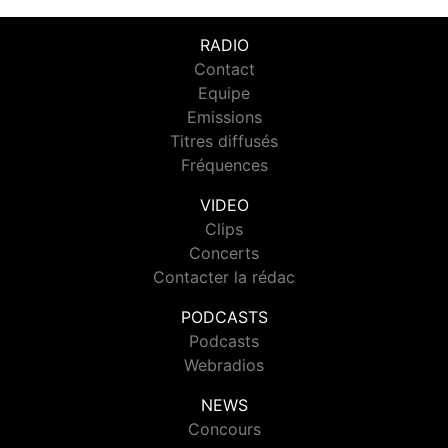
RADIO
Contact
Equipe
Emissions
Titres diffusés
Fréquences
VIDEO
Clips
Concerts
Contacter la rédac
PODCASTS
Podcasts
Webradios
NEWS
Concours