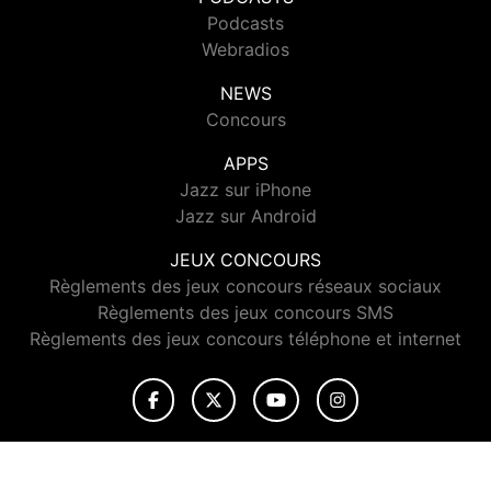
Podcasts
Webradios
NEWS
Concours
APPS
Jazz sur iPhone
Jazz sur Android
JEUX CONCOURS
Règlements des jeux concours réseaux sociaux
Règlements des jeux concours SMS
Règlements des jeux concours téléphone et internet
© 2026 Jazz Radio Tous droits réservés.