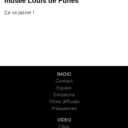
musée Louis de Funès
Ça va jazzer !
RADIO
Contact
Equipe
Emissions
Titres diffusés
Fréquences
VIDEO
Clips