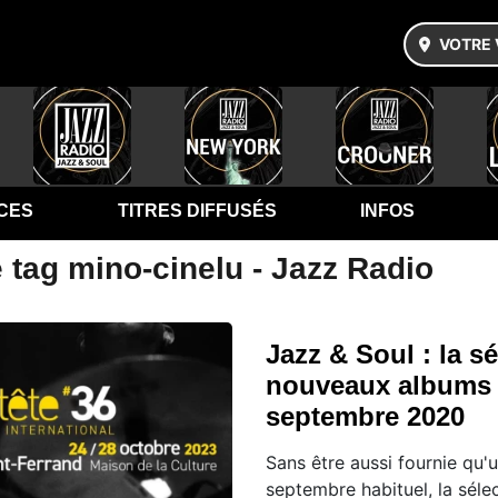
VOTRE 
CES
TITRES DIFFUSÉS
INFOS
 tag mino-cinelu - Jazz Radio
Jazz & Soul : la s
nouveaux albums
septembre 2020
Sans être aussi fournie qu'
septembre habituel, la séle