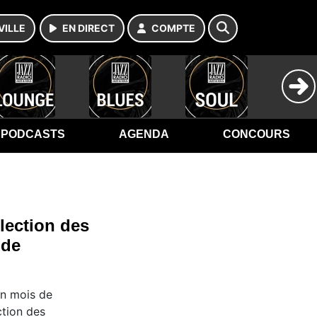
VILLE
EN DIRECT
COMPTE
PODCASTS
AGENDA
CONCOURS
élection des
 de
un mois de
ction des