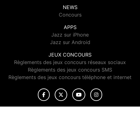
NEWS
Concours
APPS
Jazz sur iPhone
Jazz sur Android
JEUX CONCOURS
Règlements des jeux concours réseaux sociaux
Règlements des jeux concours SMS
Règlements des jeux concours téléphone et internet
© 2026 Jazz Radio Tous droits réservés.
Signaler un contenu
-
Mentions légales
-
Politique de cookies
-
Contact