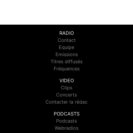
RADIO
Contact
Equipe
Emissions
Titres diffusés
Fréquences
VIDEO
Clips
Concerts
Contacter la rédac
PODCASTS
Podcasts
Webradios