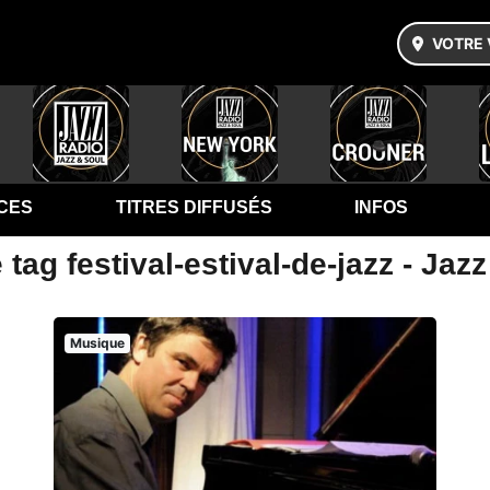
VOTRE 
CES
TITRES DIFFUSÉS
INFOS
tag festival-estival-de-jazz - Jaz
Musique