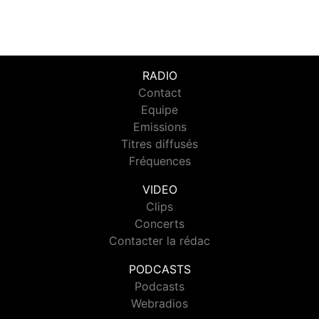
RADIO
Contact
Equipe
Emissions
Titres diffusés
Fréquences
VIDEO
Clips
Concerts
Contacter la rédac
PODCASTS
Podcasts
Webradios