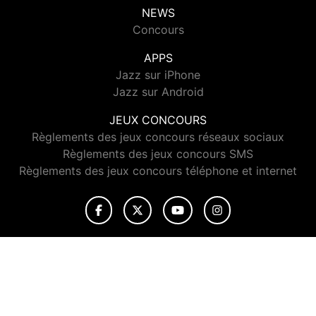
NEWS
Concours
APPS
Jazz sur iPhone
Jazz sur Android
JEUX CONCOURS
Règlements des jeux concours réseaux sociaux
Règlements des jeux concours SMS
Règlements des jeux concours téléphone et internet
© 2026 Jazz Radio Tous droits réservés.
Signaler un contenu
-
Mentions légales
-
Politique de cookies
-
Contact