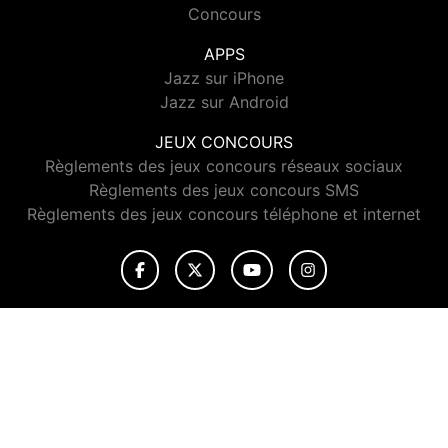
Concours
APPS
Jazz sur iPhone
Jazz sur Android
JEUX CONCOURS
Règlements des jeux concours réseaux sociaux
Règlements des jeux concours SMS
Règlements des jeux concours téléphone et internet
© 2026 Jazz Radio Tous droits réservés.
Signaler un contenu
-
Mentions légales
-
Politique de cookies
-
Contact