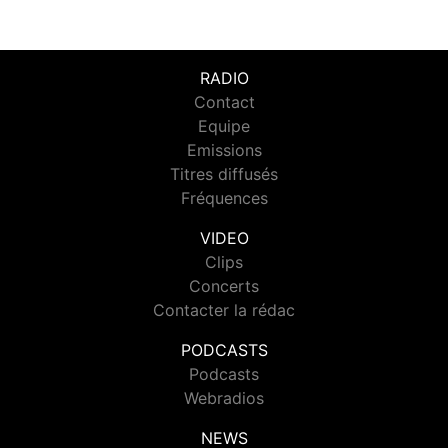
RADIO
Contact
Equipe
Emissions
Titres diffusés
Fréquences
VIDEO
Clips
Concerts
Contacter la rédac
PODCASTS
Podcasts
Webradios
NEWS