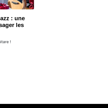
azz : une
sager les
tare !