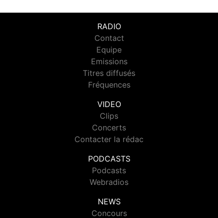
RADIO
Contact
Equipe
Emissions
Titres diffusés
Fréquences
VIDEO
Clips
Concerts
Contacter la rédac
PODCASTS
Podcasts
Webradios
NEWS
Concours