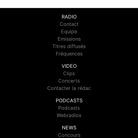
RADIO
Contact
Equipe
Emissions
Titres diffusés
Fréquences
VIDEO
Clips
Concerts
Contacter la rédac
PODCASTS
Podcasts
Webradios
NEWS
Concours