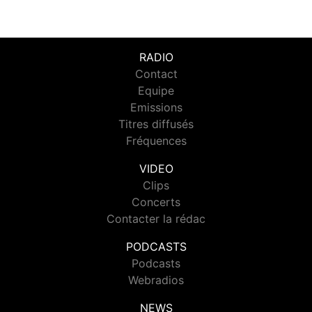
RADIO
Contact
Equipe
Emissions
Titres diffusés
Fréquences
VIDEO
Clips
Concerts
Contacter la rédac
PODCASTS
Podcasts
Webradios
NEWS