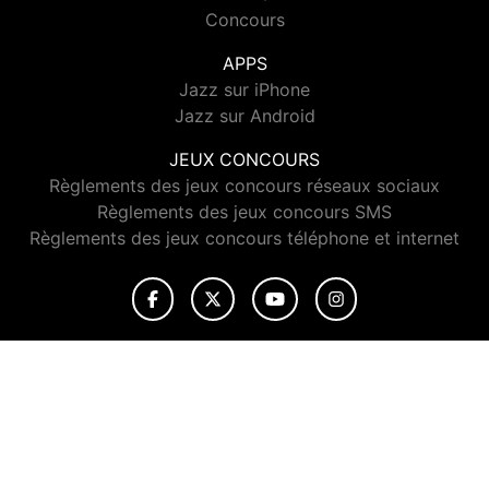
Concours
APPS
Jazz sur iPhone
Jazz sur Android
JEUX CONCOURS
Règlements des jeux concours réseaux sociaux
Règlements des jeux concours SMS
Règlements des jeux concours téléphone et internet
© 2026 Jazz Radio Tous droits réservés.
Signaler un contenu
-
Mentions légales
-
Politique de cookies
-
Contact