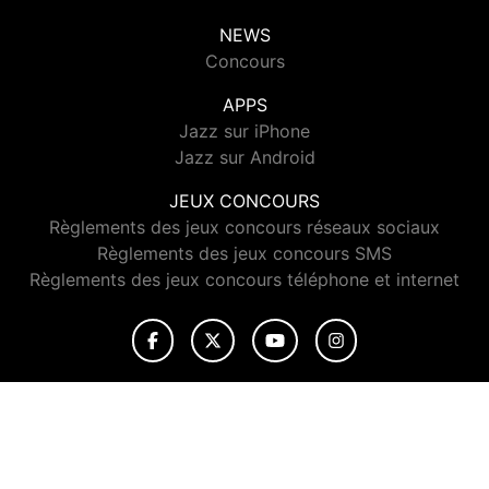
NEWS
Concours
APPS
Jazz sur iPhone
Jazz sur Android
JEUX CONCOURS
Règlements des jeux concours réseaux sociaux
Règlements des jeux concours SMS
Règlements des jeux concours téléphone et internet
© 2026 Jazz Radio Tous droits réservés.
Signaler un contenu
-
Mentions légales
-
Politique de cookies
-
Contact