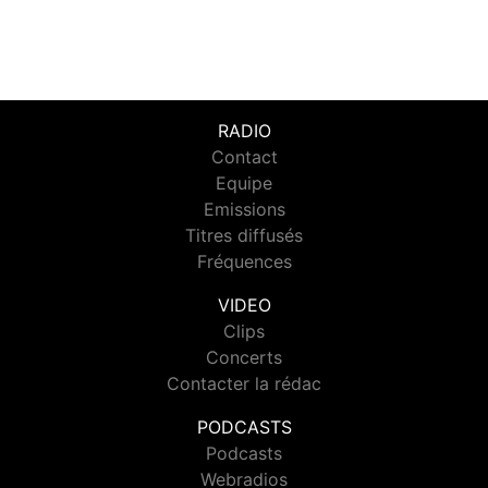
RADIO
Contact
Equipe
Emissions
Titres diffusés
Fréquences
VIDEO
Clips
Concerts
Contacter la rédac
PODCASTS
Podcasts
Webradios