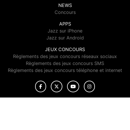
NEWS
Concours
APPS
Jazz sur iPhone
Jazz sur Android
JEUX CONCOURS
Règlements des jeux concours réseaux sociaux
Règlements des jeux concours SMS
Règlements des jeux concours téléphone et internet
© 2026 Jazz Radio Tous droits réservés.
Signaler un contenu
-
Mentions légales
-
Politique de cookies
-
Contact