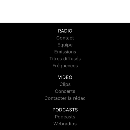
RADIO
Contact
Equipe
Emissions
Titres diffusés
Fréquences
VIDEO
Clips
Concerts
Contacter la rédac
PODCASTS
Podcasts
Webradios