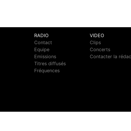
RADIO
VIDEO
Contact
Clips
Equipe
Concerts
Emissions
Contacter la réda
Titres diffusés
Fréquences