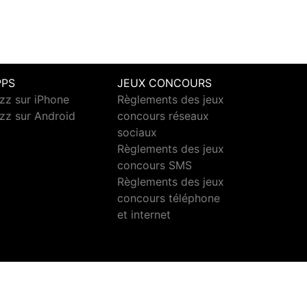
PPS
JEUX CONCOURS
zz sur iPhone
Règlements des jeux
zz sur Android
concours réseaux
sociaux
Règlements des jeux
concours SMS
Règlements des jeux
concours téléphone
et internet