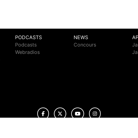
PODCASTS
NEWS
A
Podcasts
Concours
Ja
Webradios
Ja
c