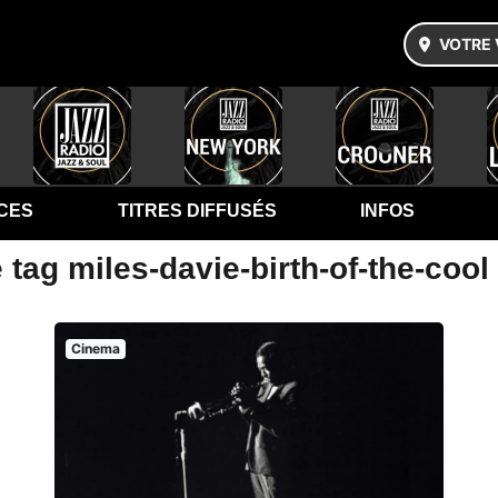
VOTRE 
CES
TITRES DIFFUSÉS
INFOS
 tag miles-davie-birth-of-the-cool
Cinema