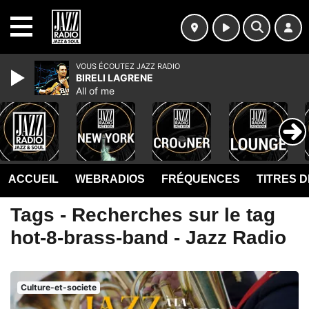
MENU
VOUS ÉCOUTEZ JAZZ RADIO
BIRELI LAGRENE
All of me
ACCUEIL
WEBRADIOS
FRÉQUENCES
TITRES 
Tags - Recherches sur le tag
hot-8-brass-band - Jazz Radio
Culture-et-societe