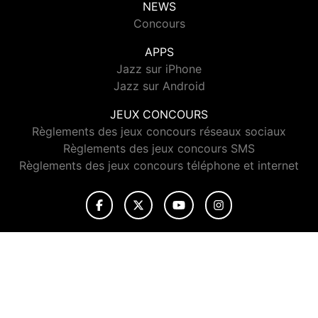
NEWS
Concours
APPS
Jazz sur iPhone
Jazz sur Android
JEUX CONCOURS
Règlements des jeux concours réseaux sociaux
Règlements des jeux concours SMS
Règlements des jeux concours téléphone et internet
© 2026 Jazz Radio Tous droits réservés.
Signaler un contenu
-
Mentions légales
-
Politique de cookies
-
Contact