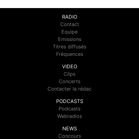
RADIO
Contact
Equipe
Emissions
Titres diffusés
Fréquences
VIDEO
Clips
Concerts
Contacter la rédac
PODCASTS
Podcasts
Webradios
NEWS
Concours