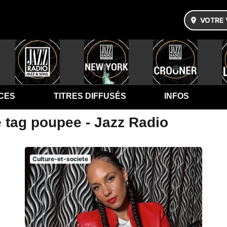
VOTRE 
CES
TITRES DIFFUSÉS
INFOS
e tag poupee - Jazz Radio
Culture-et-societe