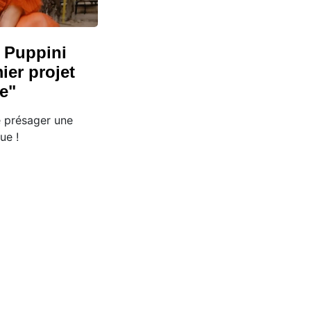
 Puppini
ier projet
e"
e présager une
ue !