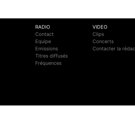
RADIO
VIDEO
Contact
Clips
Equipe
Concerts
Emissions
Contacter la réda
Titres diffusés
Fréquences
S