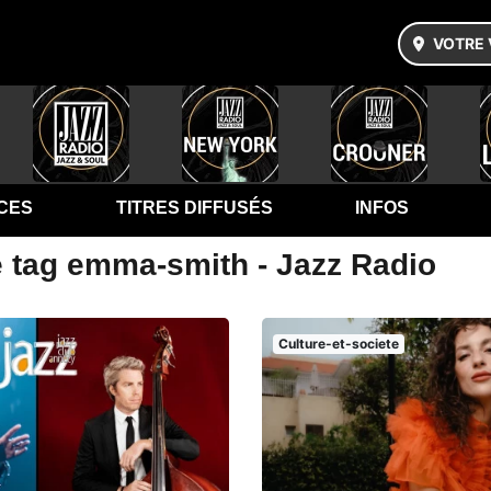
VOTRE 
CES
TITRES DIFFUSÉS
INFOS
e tag emma-smith - Jazz Radio
Culture-et-societe