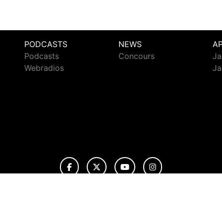
PODCASTS
NEWS
A
Podcasts
Concours
Ja
Webradios
Ja
c
© 2026 Jazz Radio Tous droits réservés.
ignaler un contenu
-
Mentions légales
-
Politique de cookies
-
Conta