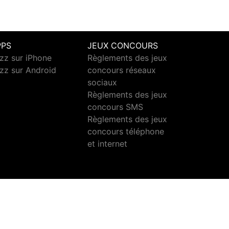
PPS
JEUX CONCOURS
zz sur iPhone
Règlements des jeux
zz sur Android
concours réseaux
sociaux
Règlements des jeux
concours SMS
Règlements des jeux
concours téléphone
et internet
ct