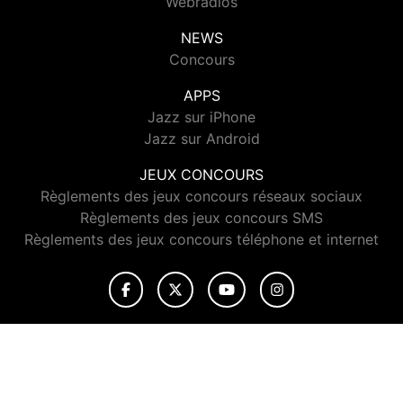
Webradios
NEWS
Concours
APPS
Jazz sur iPhone
Jazz sur Android
JEUX CONCOURS
Règlements des jeux concours réseaux sociaux
Règlements des jeux concours SMS
Règlements des jeux concours téléphone et internet
© 2026 Jazz Radio Tous droits réservés.
Signaler un contenu
-
Mentions légales
-
Politique de cookies
-