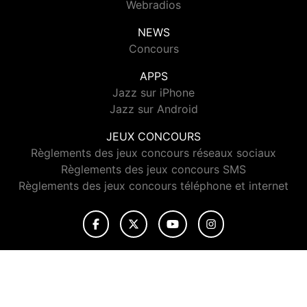
Webradios
NEWS
Concours
APPS
Jazz sur iPhone
Jazz sur Android
JEUX CONCOURS
Règlements des jeux concours réseaux sociaux
Règlements des jeux concours SMS
Règlements des jeux concours téléphone et internet
© 2026 Jazz Radio Tous droits réservés.
Signaler un contenu
-
Mentions légales
-
Politique de cookies
-