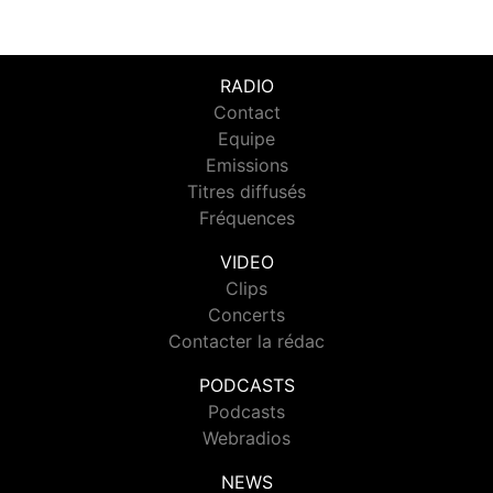
RADIO
Contact
Equipe
Emissions
Titres diffusés
Fréquences
VIDEO
Clips
Concerts
Contacter la rédac
PODCASTS
Podcasts
Webradios
NEWS