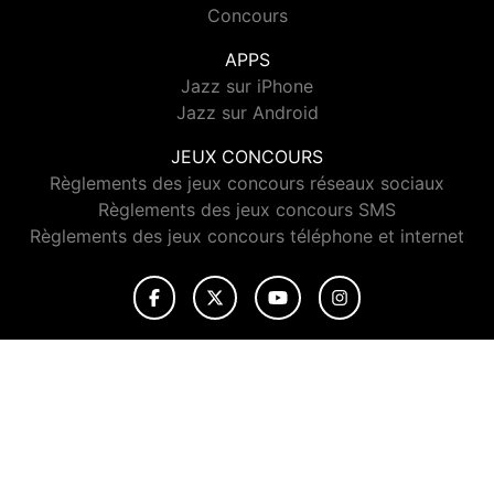
Concours
APPS
Jazz sur iPhone
Jazz sur Android
JEUX CONCOURS
Règlements des jeux concours réseaux sociaux
Règlements des jeux concours SMS
Règlements des jeux concours téléphone et internet
© 2026 Jazz Radio Tous droits réservés.
Signaler un contenu
-
Mentions légales
-
Politique de cookies
-
Contact