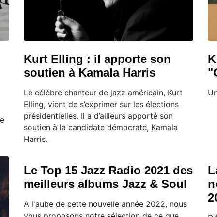
Kurt Elling : il apporte son
K
soutien à Kamala Harris
"
Le célèbre chanteur de jazz américain, Kurt
Un
Elling, vient de s’exprimer sur les élections
présidentielles. Il a d’ailleurs apporté son
te
soutien à la candidate démocrate, Kamala
Harris.
Le Top 15 Jazz Radio 2021 des
L
meilleurs albums Jazz & Soul
n
2
A l'aube de cette nouvelle année 2022, nous
vous proposons notre sélection de ce que