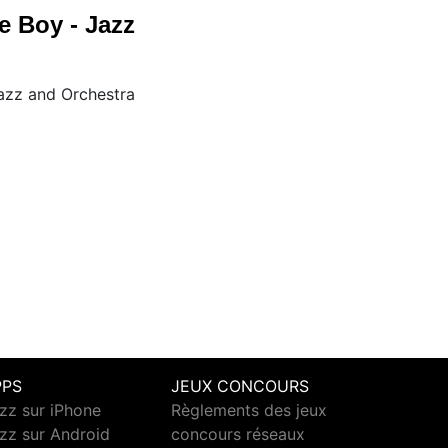
re Boy - Jazz
Jazz and Orchestra
PPS
JEUX CONCOURS
zz sur iPhone
Règlements des jeux
zz sur Android
concours réseaux