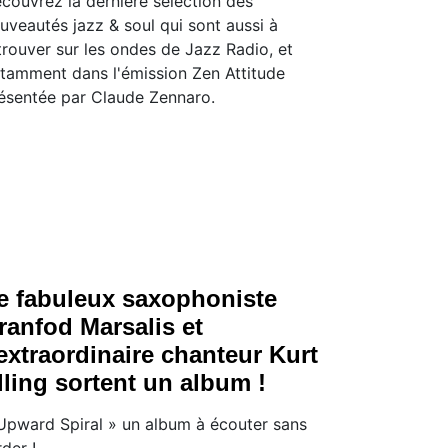
couvrez la dernière sélection des
uveautés jazz & soul qui sont aussi à
trouver sur les ondes de Jazz Radio, et
tamment dans l'émission Zen Attitude
ésentée par Claude Zennaro.
e fabuleux saxophoniste
ranfod Marsalis et
’extraordinaire chanteur Kurt
lling sortent un album !
Upward Spiral » un album à écouter sans
rder !