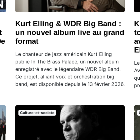
Kurt Elling & WDR Big Band :
K
t
un nouvel album live au grand
t
0e
format
a
El
Le chanteur de jazz américain Kurt Elling
publie In The Brass Palace, un nouvel album
Le
enregistré avec le légendaire WDR Big Band.
Aw
Ce projet, alliant voix et orchestration big
qu
band, est disponible depuis le 13 février 2026.
pr
Culture-et-societe