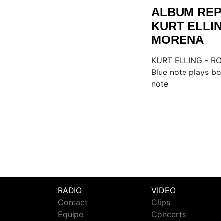
ALBUM REP
KURT ELLIN
MORENA
KURT ELLING - RO
Blue note plays bo
note
RADIO
VIDEO
Contact
Clips
Equipe
Concerts