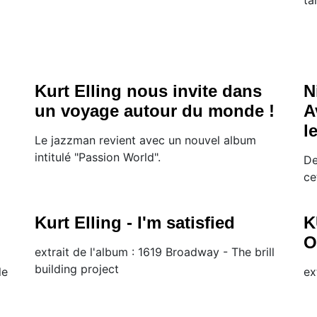
Kurt Elling nous invite dans
N
un voyage autour du monde !
A
l
Le jazzman revient avec un nouvel album
intitulé "Passion World".
De
ce
Kurt Elling - I'm satisfied
K
O
extrait de l'album : 1619 Broadway - The brill
building project
le
ex