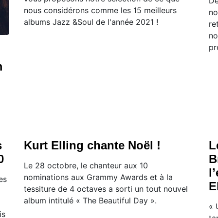
Dé
nous considérons comme les 15 meilleurs
no
albums Jazz &Soul de l'année 2021 !
re
no
pr
m
s
Kurt Elling chante Noël !
L
0
B
Le 28 octobre, le chanteur aux 10
l
nominations aux Grammy Awards et à la
es
E
tessiture de 4 octaves a sorti un tout nouvel
album intitulé « The Beautiful Day ».
« 
is
ta