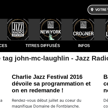
VOTRE 
CES
TITRES DIFFUSÉS
INFOS
 tag john-mc-laughlin - Jazz Radi
Charlie Jazz Festival 2016
B
dévoile sa programmation et
c
on en redemande !
n
la
Rendez-vous début juillet au coeur du
Dé
magnifique Domaine de Fontblanche.
co