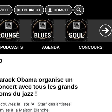
VILLE
EN DIRECT
COMPTE
PODCASTS
AGENDA
CONCOURS
o
arack Obama organise un
oncert avec tous les grands
oms du jazz !
couvrez la liste "All Star" des artistes
nviés à la Maison Blanche.