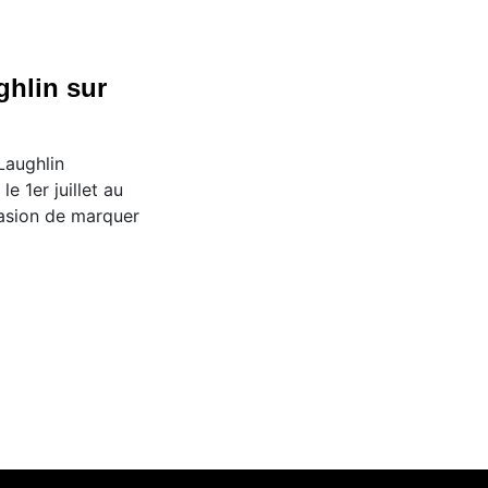
hlin sur
Laughlin
e 1er juillet au
casion de marquer