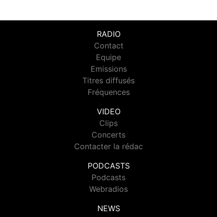
RADIO
Contact
Equipe
Emissions
Titres diffusés
Fréquences
VIDEO
Clips
Concerts
Contacter la rédac
PODCASTS
Podcasts
Webradios
NEWS