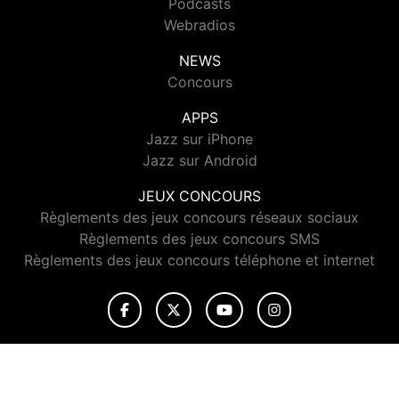
Podcasts
Webradios
NEWS
Concours
APPS
Jazz sur iPhone
Jazz sur Android
JEUX CONCOURS
Règlements des jeux concours réseaux sociaux
Règlements des jeux concours SMS
Règlements des jeux concours téléphone et internet
© 2026 Jazz Radio Tous droits réservés.