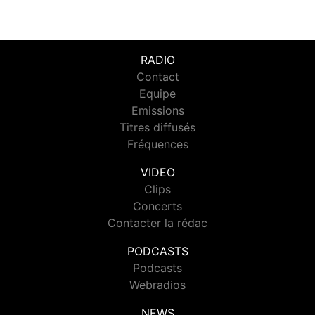
RADIO
Contact
Equipe
Emissions
Titres diffusés
Fréquences
VIDEO
Clips
Concerts
Contacter la rédac
PODCASTS
Podcasts
Webradios
NEWS