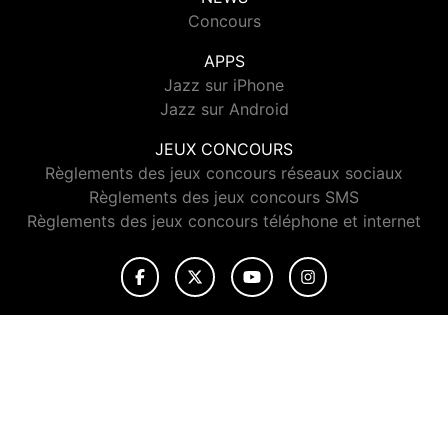
Concours
APPS
Jazz sur iPhone
Jazz sur Android
JEUX CONCOURS
Règlements des jeux concours réseaux sociaux
Règlements des jeux concours SMS
Règlements des jeux concours téléphone et internet
© 2026 Jazz Radio Tous droits réservés.
Signaler un contenu
-
Mentions légales
-
Politique de cookies
-
Contact