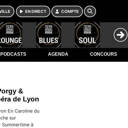
VILLE
EN DIRECT
COMPTE
PODCASTS
AGENDA
CONCOURS
 Porgy &
péra de Lyon
yon En Caroline du
êche sur
e - Summertime à