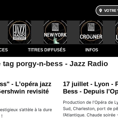
VOTRE 
CES
TITRES DIFFUSÉS
INFOS
 tag porgy-n-bess - Jazz Radio
s" - L’opéra jazz
17 juillet - Lyon -
ershwin revisité
Bess - Depuis l'O
Production de l'Opéra de L
Sud, Charleston, port de p
estigieux s’attèle à la dure
l’Atlantique. Chaude soiré
 !