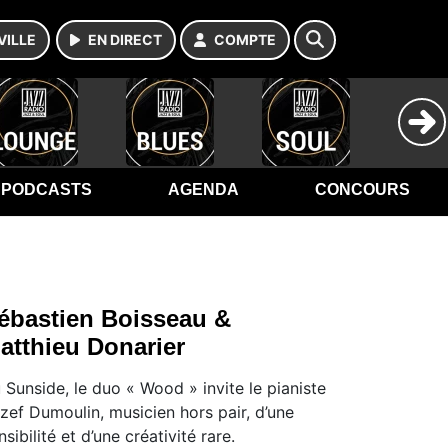
VILLE
EN DIRECT
COMPTE
PODCASTS
AGENDA
CONCOURS
ébastien Boisseau &
atthieu Donarier
 Sunside, le duo « Wood » invite le pianiste
zef Dumoulin, musicien hors pair, d’une
nsibilité et d’une créativité rare.