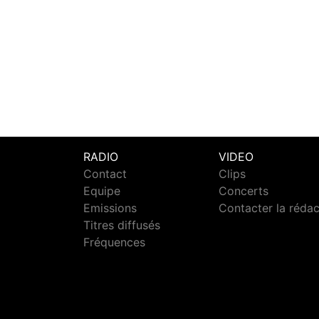
RADIO
VIDEO
Contact
Clips
Equipe
Concerts
Emissions
Contacter la réda
Titres diffusés
Fréquences