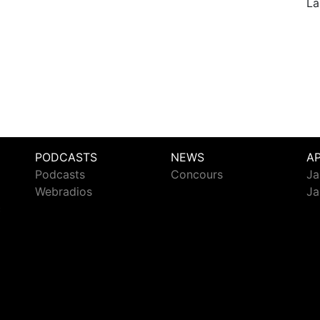
La
PODCASTS
NEWS
A
Podcasts
Concours
Ja
Webradios
Ja
c