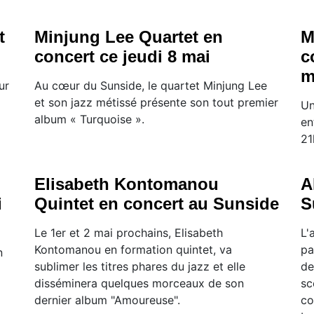
t
Minjung Lee Quartet en
M
concert ce jeudi 8 mai
c
m
ur
Au cœur du Sunside, le quartet Minjung Lee
et son jazz métissé présente son tout premier
Un
album « Turquoise ».
en
21
Elisabeth Kontomanou
A
i
Quintet en concert au Sunside
S
Le 1er et 2 mai prochains, Elisabeth
L'
Kontomanou en formation quintet, va
pa
n
sublimer les titres phares du jazz et elle
de
disséminera quelques morceaux de son
sc
dernier album "Amoureuse".
co