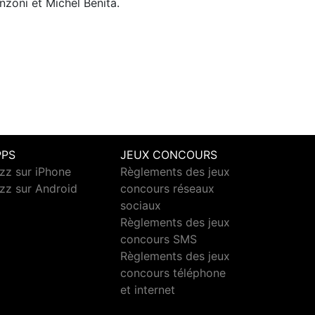
nzoni et Michel Benita.
PPS
JEUX CONCOURS
zz sur iPhone
Règlements des jeux
zz sur Android
concours réseaux
sociaux
Règlements des jeux
concours SMS
Règlements des jeux
concours téléphone
et internet