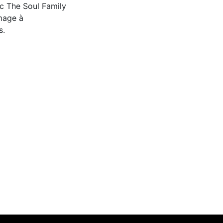
ec The Soul Family
mage à
s.