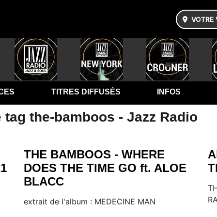
VOTRE 
CES
TITRES DIFFUSÉS
INFOS
e tag the-bamboos - Jazz Radio
THE BAMBOOS - WHERE
A
21
DOES THE TIME GO ft. ALOE
T
BLACC
TH
RA
extrait de l'album : MEDECINE MAN